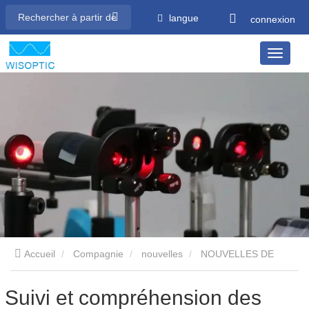
langue
connexion
Accueil
Compagnie
nouvelles
NOUVELLES DE
L’INDUSTRIE
Suivi et compréhension des événements de
Suivi et compréhension des