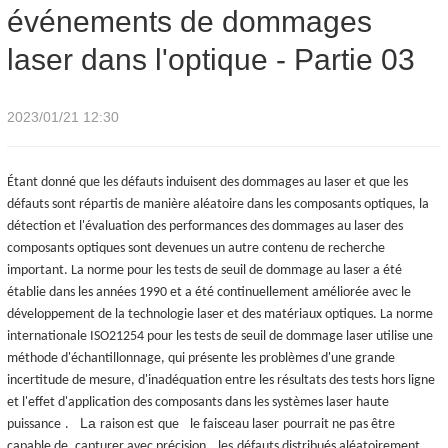
événements de dommages
dommages laser dans l'optique - Partie 03
laser dans l'optique - Partie 03
2023/01/21 12:30
Étant donné que les défauts induisent des dommages au laser et que les
défauts sont répartis de manière aléatoire dans les composants optiques, la
détection et l'évaluation des performances des dommages au laser des
composants optiques sont devenues un autre contenu de recherche
important. La norme pour les tests de seuil de dommage au laser a été
établie dans les années 1990 et a été continuellement améliorée avec le
développement de la technologie laser et des matériaux optiques. La norme
internationale ISO21254 pour les tests de seuil de dommage laser utilise une
méthode d'échantillonnage, qui présente les problèmes d'une grande
incertitude de mesure, d'inadéquation entre les résultats des tests hors ligne
et l'effet d'application des composants dans les systèmes laser haute
La
puissance
.
raison est
que
le faisceau laser
pourrait ne pas être
capable de
capturer avec précision
les
défauts distribués aléatoirement.