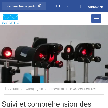
langue
connexion
Accueil
Compagnie
nouvelles
NOUVELLES DE
L’INDUSTRIE
Suivi et compréhension des événements de
Suivi et compréhension des