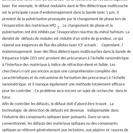
laser. Par exemple, le défaut nodulaire dans le film diélectrique multicouche
est la principale cause d'endommagement dans la bande laser 1 µm. Il
provient de la pulvérisation provoquée par le changement de phase lors de
l'évaporation des matériaux HfO
.
Le
changement de phase et la
2
pulvérisation
ont été inhibés par l'évaporation réactive du métal hafnium. La
densité de
défauts de nodules
est réduite d'un ordre de grandeur, ce qui
répond aux exigences de flux des pilotes laser ICF actuels
.
Cependant, l'
endommagement laser des films diélectriques multicouches dans la bande de
fréquence triple (355 nm)
provient des précurseurs à l'échelle nanométrique
à l'interface des
matériaux à
indice de réfraction élevé et faible. Les
chercheurs n'ont pas encore acquis une compréhension complète des
caractéristiques et du mécanisme de formation des précurseurs à l'échelle
nanométrique, et il manque également une méthode totalement efficace
pour les contrôler
. Ce problème sera encore un
sujet de recherche
dans le
futur.
Afin de contrôler les défauts, le défaut doit d'abord être trouvé
. La
technologie de détection de défauts est devenue
indispensable
dans
l'industrie des composants optiques laser puissants. Dans un sens
conventionnel, les défauts des matériaux optiques ou des composants
optiques se réfèrent généralement aux inclusions, aux piqûres
et
rayures de