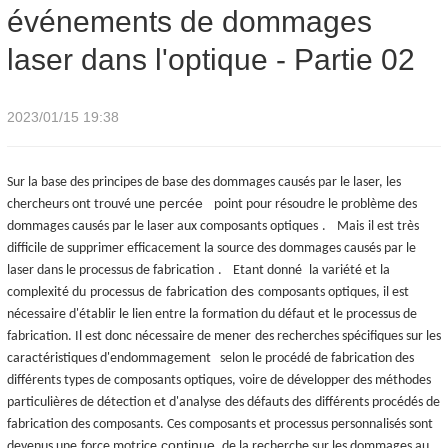
événements de dommages
dommages laser dans l'optique - Partie 02
laser dans l'optique - Partie 02
2023/01/15 19:38
Sur la base des principes de base des dommages causés par le laser, les
percée
chercheurs ont trouvé une
point pour résoudre le problème des
dommages causés par le laser aux composants optiques
.
Mais
il est très
difficile de supprimer efficacement la source des dommages causés par le
laser dans le processus de fabrication
.
Etant donné
la variété et la
des
complexité du
processus
de
fabrication
composants optiques, il est
nécessaire d'établir le lien entre la formation du défaut et le processus de
fabrication. Il est donc nécessaire de mener
des recherches spécifiques sur les
caractéristiques d'endommagement selon le procédé de fabrication des
différents types de composants optiques, voire de développer des méthodes
particulières de détection et d'analyse
des défauts des
différents procédés de
fabrication des composants. Ces composants et processus personnalisés sont
continue
devenus une
force motrice
de la recherche sur les dommages au