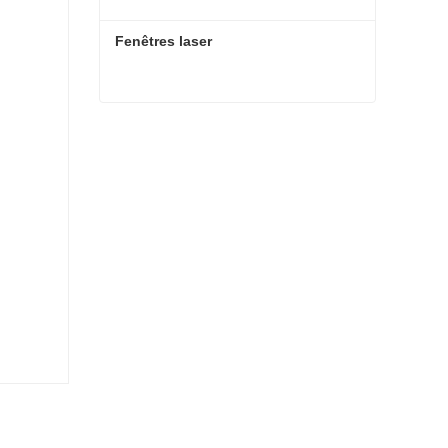
Fenêtres laser
Fenêtres laser
Contact maintenant