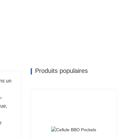
Produits populaires
ans un
n-
que,
e