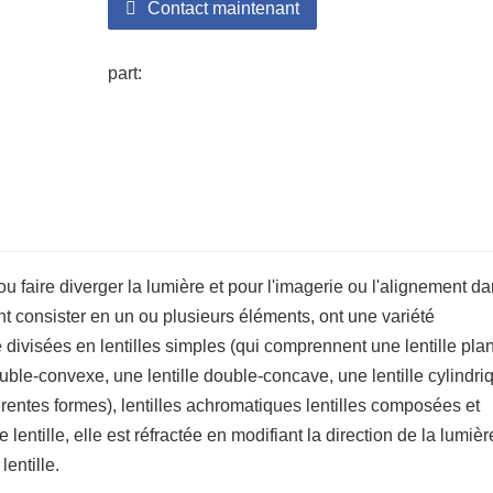
Contact maintenant
part:
ou faire diverger la lumière et pour l'imagerie ou l'alignement d
nt consister en un ou plusieurs éléments, ont une variété
e divisées en lentilles simples (qui comprennent une lentille pla
uble-convexe, une lentille double-concave, une lentille cylindri
férentes formes), lentilles achromatiques lentilles composées et
lentille, elle est réfractée en modifiant la direction de la lumièr
lentille.