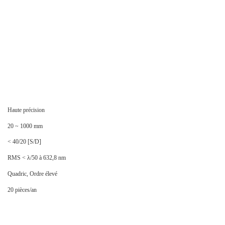
Haute précision
20 ~ 1000 mm
< 40/20 [S/D]
RMS < λ/50 à 632,8 nm
Quadric, Ordre élevé
20 pièces/an