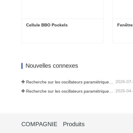
Cellule BBO Pockels
Fenêtre
Cellule BBO Pockels
Fenêtre
Contact maintenant
Cont
Nouvelles connexes
2026-07
Recherche sur les oscillateurs paramétriques infrarouges moyens - Partie 06
2026-04
Recherche sur les oscillateurs paramétriques infrarouges moyens - Partie 04
COMPAGNIE
Produits