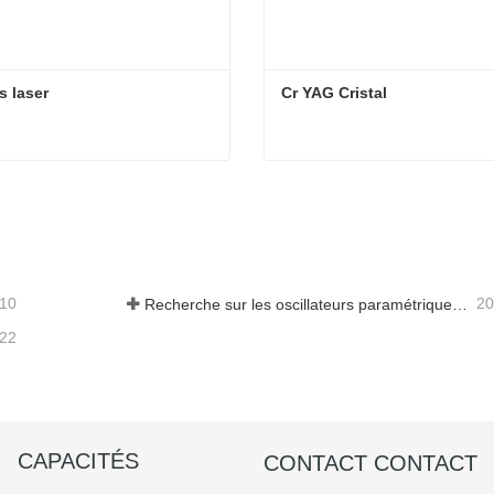
s laser
Cr YAG Cristal
s laser
Cr YAG Cristal
act maintenant
Contact maintenant
-10
20
Recherche sur les oscillateurs paramétriques infrarouges moyens - Partie 05
-22
CAPACITÉS
CONTACT CONTACT