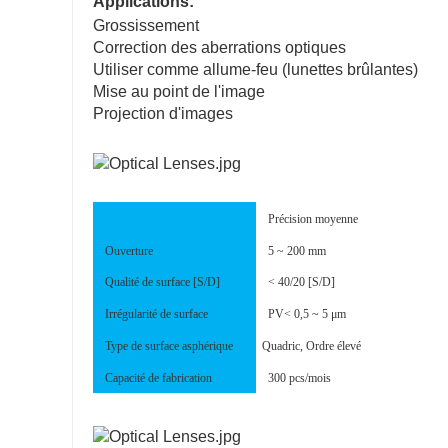
Applications:
Grossissement
Correction des aberrations optiques
Utiliser comme allume-feu (lunettes brûlantes)
Mise au point de l'image
Projection d'images
Précision moyenne
Ouverture
5 ~ 200 mm
Qualité de surface [S/D]
< 40/20 [S/D]
Irrégularité de surface
PV< 0,5 ~ 5 μm
Type de surface asphérique
Quadric, Ordre élevé
Capacité de fabrication
300 pcs/mois