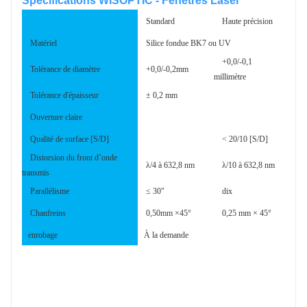
Spécifications WISOPTIC - Fenêtres Laser
Standard
Haute précision
Matériel
Silice fondue BK7 ou UV
+0,0/-0,1
Tolérance de diamètre
+0,0/-0,2mm
millimètre
Tolérance d'épaisseur
± 0,2 mm
Ouverture claire
Qualité de surface [S/D]
< 20/10 [S/D]
Distorsion du front d’onde
λ/4 à 632,8 nm
λ/10 à 632,8 nm
transmis
Parallélisme
≤ 30"
dix
Chanfreins
0,50mm ×45°
0,25 mm × 45°
enrobage
À la demande