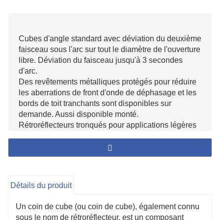
Cubes d'angle standard avec déviation du deuxième
faisceau sous l'arc sur tout le diamètre de l'ouverture
libre. Déviation du faisceau jusqu'à 3 secondes
d'arc.
Des revêtements métalliques protégés pour réduire
les aberrations de front d'onde de déphasage et les
bords de toit tranchants sont disponibles sur
demande. Aussi disponible monté.
Rétroréflecteurs tronqués pour applications légères
et contraintes spatiales.
Déviation précise du faisceau, front d'onde transmis
et positionnement de l'apex théorique sur les
surfaces de référence.
Détails du produit
Un coin de cube (ou coin de cube), également connu
sous le nom de rétroréflecteur, est un composant