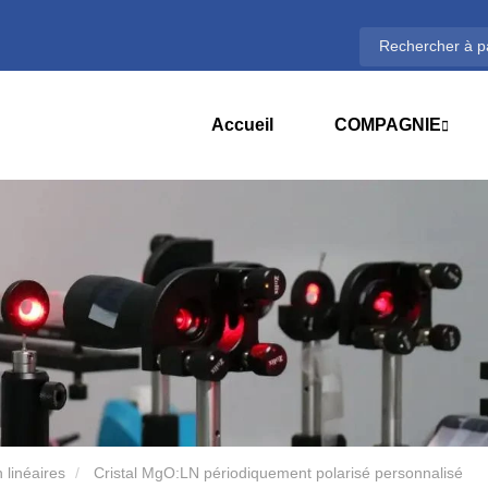
Accueil
COMPAGNIE
 linéaires
Cristal MgO:LN périodiquement polarisé personnalisé