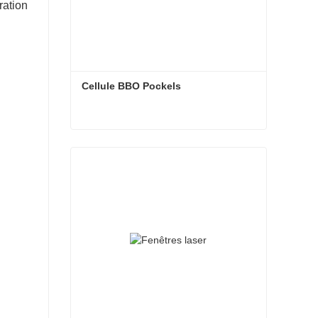
ration
Cellule BBO Pockels
Cellule BBO Pockels
Contact maintenant