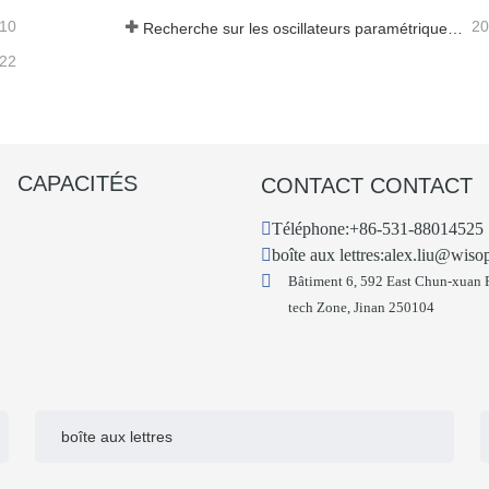
-10
20
Recherche sur les oscillateurs paramétriques infrarouges moyens - Partie 05
-22
CAPACITÉS
CONTACT CONTACT
Téléphone:
+86-531-88014525
boîte aux lettres:
alex.liu@wiso
Bâtiment 6, 592 East Chun-xuan 
tech Zone, Jinan 250104