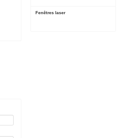
Fenêtres laser
Fenêtres laser
Contact maintenant