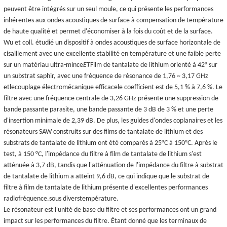
peuvent être intégrés sur un seul moule, ce qui présente les performances
inhérentes aux ondes acoustiques de surface à compensation de température
de haute qualité et permet d'économiser à la fois du coût et de la surface.
Wu et coll. étudié un dispositif à ondes acoustiques de surface horizontale de
cisaillement avec une excellente stabilité en température et une faible perte
sur un matériau ultra-mince
ET
Film de tantalate de lithium orienté à 42° sur
un substrat saphir, avec une fréquence de résonance de 1,76 ~ 3,17 GHz
et
le
couplage électromécanique efficace
le coefficient est de 5,1 % à 7,6 %. Le
filtre avec une fréquence centrale de 3,26 GHz présente une suppression de
bande passante parasite, une bande passante de 3 dB de 3 % et une perte
d'insertion minimale de 2,39 dB. De plus, les guides d'ondes coplanaires et les
résonateurs SAW construits sur des films de tantalate de lithium et des
substrats de tantalate de lithium ont été comparés à 25
°C
à 150°C. Après le
test, à 150 °C, l'impédance du filtre à film de tantalate de lithium s'est
atténuée à 3,7 dB, tandis que l'atténuation de l'impédance du filtre à substrat
de tantalate de lithium a atteint 9,6 dB, ce qui indique que le substrat de
filtre à film de tantalate de lithium présente d'excellentes performances
radiofréquence.
sous divers
température.
Le résonateur est l'unité de base du filtre et ses performances ont un grand
impact sur les performances du filtre. Étant donné que les terminaux de