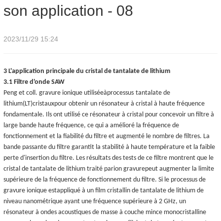
son application - 08
application - 08
2023/11/29 15:24
3 L'application principale du cristal de tantalate de lithium
3.1 Filtre d'onde SAW
Peng et coll. gravure ionique utilisée
à
processus
tantalate de
lithium
(LT)
cristaux
pour obtenir un résonateur à cristal à haute fréquence
fondamentale. Ils ont utilisé ce résonateur à cristal pour concevoir un filtre à
large bande haute fréquence, ce qui a amélioré la fréquence de
fonctionnement et la fiabilité du filtre et augmenté le nombre de filtres. La
bande passante du filtre garantit la stabilité à haute température et la faible
perte d'insertion du filtre. Les résultats des tests de ce filtre montrent que le
cristal de tantalate de lithium traité par
ion
gravure
peut augmenter la limite
supérieure de la fréquence de fonctionnement du filtre. Si le processus de
gravure ionique est
appliqué
à un film cristallin de tantalate de lithium de
niveau nanométrique ayant une fréquence supérieure à 2 GHz, un
résonateur à ondes acoustiques de masse à couche mince monocristalline