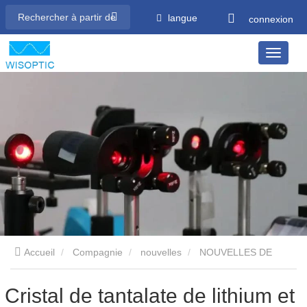
langue
connexion
Accueil
Compagnie
nouvelles
NOUVELLES DE
L’INDUSTRIE
Cristal de tantalate de lithium et son
Cristal de tantalate de lithium et