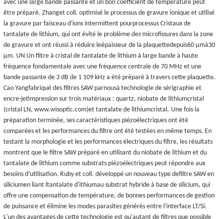
avec une large bande passante et un bon coefficient de température peut
être préparé. Zhang
et coll. optimisé le processus de gravure ionique et utilisé
la gravure par faisceau d'ions intermittent pour
processus
Cristaux de
tantalate de lithium, qui ont évité le problème des microfissures dans la zone
de gravure et ont réussi à réduire le
épaisseur
de la plaquette
depuis
60 μm
à
30
μm
. UN
Un filtre à cristal de tantalate de lithium à large bande à haute
fréquence fondamentale avec une fréquence centrale de 70 MHz et une
bande passante de 3 dB de 1 109 kHz a été préparé à travers cette plaquette.
Cao Yang
fabriqué des filtres SAW par
nous
à
technologie de sérigraphie et
encre
-
jet
impression
sur trois matériaux : quartz, niobate de lithium
cristal
(cristal LN, www.wisoptic.com)
et tantalate de lithium
cristal
.
Une fois la
préparation terminée, ses caractéristiques piézoélectriques ont été
comparées et les performances du filtre ont été testées en même temps. En
testant la morphologie et les performances électriques du filtre, les résultats
montrent que le filtre SAW préparé en utilisant du niobate de lithium et du
tantalate de lithium comme substrats piézoélectriques peut répondre aux
besoins d'utilisation. Ruby et coll. développé un nouveau type de
filtre SAW en
silicium
en liant l
tantalate d'ithium
au
substrat hybride à base de silicium, qui
offre une compensation de température, de bonnes performances de gestion
de puissance et élimine les modes parasites générés entre l'interface LT/Si.
L'un des avantages de cette technologie est qu'autant de filtres que possible