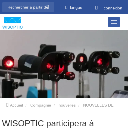
langue
connexion
Accueil
Compagnie
nouvelles
NOUVELLES DE
L’ENTREPRISE
WISOPTIC participera à l'APE（Asia
WISOPTIC participera à